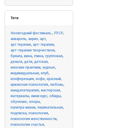
Теги
Ноовгодний фестиваль.
ПТСР
акварель
акрил
арт
арт терапия
арт-терапия
арт-терапия творчеством
бумага
вина
глина
групповая
деньги
дети
детская
женские практики
журнал
индивидуальная
клуб
конференция
кофе
красный
кризисная психология
любовь
мандалатерапия
мастерская
материалы
мини курс
обиды
обучение
опоры
палитра жизни
перинатальная
подписка
психология
психология женственности
психология счастья