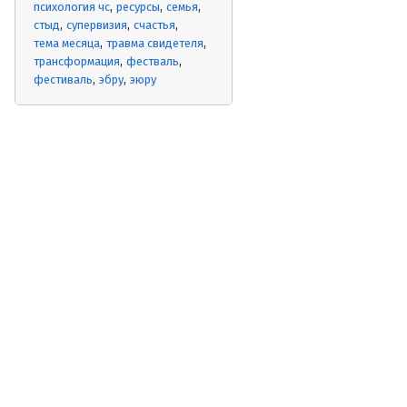
психология чс
ресурсы
семья
стыд
супервизия
счастья
тема месяца
травма свидетеля
трансформация
фестваль
фестиваль
эбру
эюру