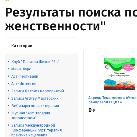
Результаты поиска п
женственности"
Категории
Клуб "Палитра Жизни 26г."
Мини-Курс
Арт Фестивали
Арт-Интенсив
Записи Детских мероприятий
Апрель Тема месяца «Успе
Записи ArtPsy Мастерских
самореализация»
Вебинары по арт-терапии
0
₽
Журнал "Арт-терапия
творчеством"
Записи Международной
Конференции "Арт-терапия:
практика исцеления