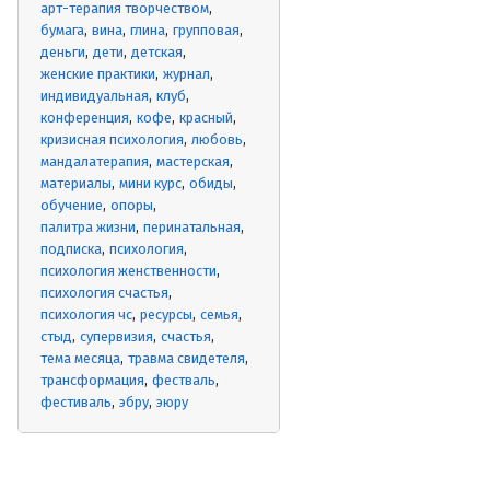
арт-терапия творчеством
бумага
вина
глина
групповая
деньги
дети
детская
женские практики
журнал
индивидуальная
клуб
конференция
кофе
красный
кризисная психология
любовь
мандалатерапия
мастерская
материалы
мини курс
обиды
обучение
опоры
палитра жизни
перинатальная
подписка
психология
психология женственности
психология счастья
психология чс
ресурсы
семья
стыд
супервизия
счастья
тема месяца
травма свидетеля
трансформация
фестваль
фестиваль
эбру
эюру