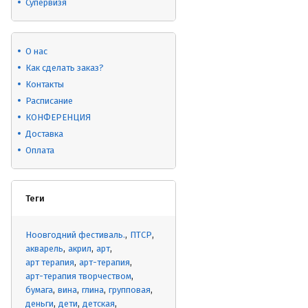
Супервизя
О нас
Как сделать заказ?
Контакты
Расписание
КОНФЕРЕНЦИЯ
Доставка
Оплата
Теги
Ноовгодний фестиваль.
ПТСР
акварель
акрил
арт
арт терапия
арт-терапия
арт-терапия творчеством
бумага
вина
глина
групповая
деньги
дети
детская