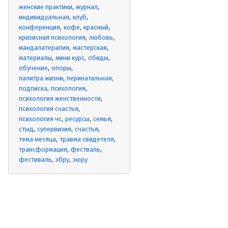
женские практики
журнал
индивидуальная
клуб
конференция
кофе
красный
кризисная психология
любовь
мандалатерапия
мастерская
материалы
мини курс
обиды
обучение
опоры
палитра жизни
перинатальная
подписка
психология
психология женственности
психология счастья
психология чс
ресурсы
семья
стыд
супервизия
счастья
тема месяца
травма свидетеля
трансформация
фестваль
фестиваль
эбру
эюру