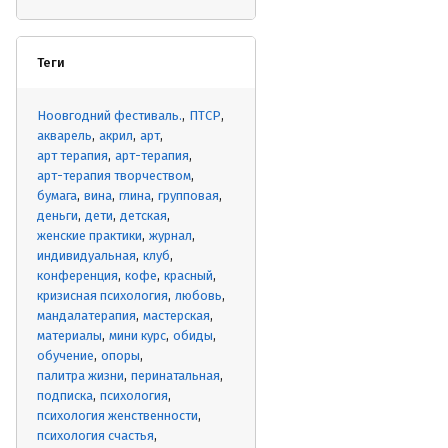
Теги
Ноовгодний фестиваль.
ПТСР
акварель
акрил
арт
арт терапия
арт-терапия
арт-терапия творчеством
бумага
вина
глина
групповая
деньги
дети
детская
женские практики
журнал
индивидуальная
клуб
конференция
кофе
красный
кризисная психология
любовь
мандалатерапия
мастерская
материалы
мини курс
обиды
обучение
опоры
палитра жизни
перинатальная
подписка
психология
психология женственности
психология счастья