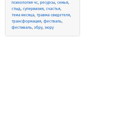
психология чс
ресурсы
семья
стыд
супервизия
счастья
тема месяца
травма свидетеля
трансформация
фестваль
фестиваль
эбру
эюру